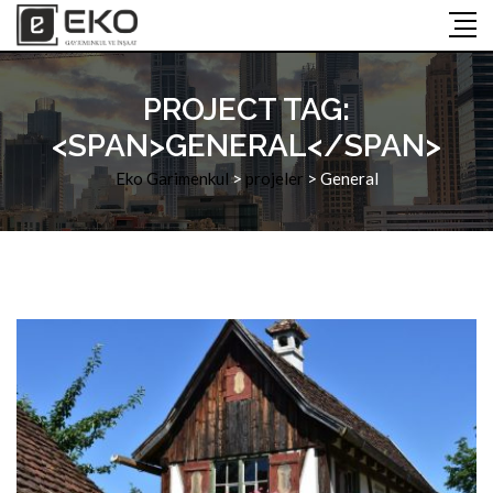
PROJECT TAG:
<SPAN>GENERAL</SPAN>
Eko Garimenkul
>
projeler
>
General