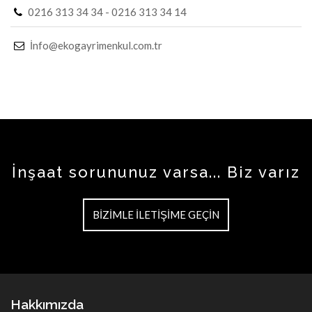
0216 313 34 34 - 0216 313 34 14
İnfo@ekogayrimenkul.com.tr
İnşaat sorununuz varsa... Biz varız
BIZIMLE İLETIŞIME GEÇIN
Hakkımızda