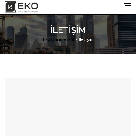
İLETIŞIM
Eko Garimenkul
>
İletişim